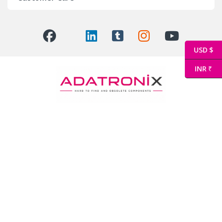
USD $
INR ₹